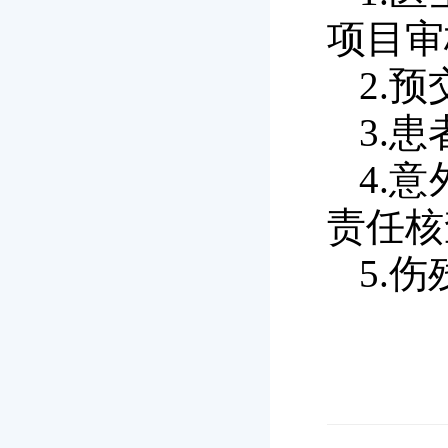
项目审
2
.
预
3
.
患
4
.
意
责任核
5.
伤